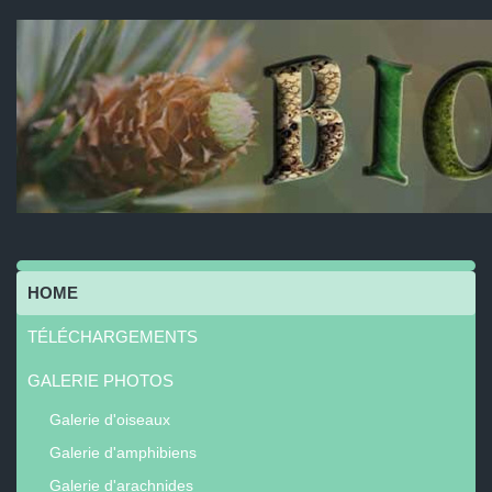
HOME
TÉLÉCHARGEMENTS
GALERIE PHOTOS
Galerie d'oiseaux
Galerie d'amphibiens
Galerie d'arachnides