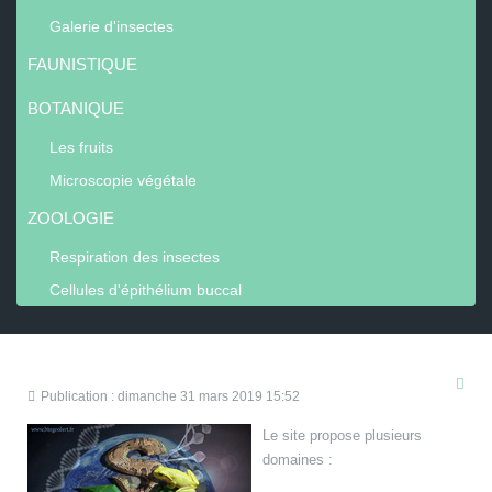
Galerie d'insectes
FAUNISTIQUE
BOTANIQUE
Les fruits
Microscopie végétale
ZOOLOGIE
Respiration des insectes
Cellules d'épithélium buccal
Publication : dimanche 31 mars 2019 15:52
Le site propose plusieurs
domaines :