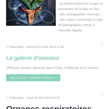
- la transformation en images et
animations de la fleur en fruit ;
- des photographies d'oiseaux ;
- des videos construites à l'aide
de photographies prises à
intervalle régulier.
Publication : mercredi 24 avril 2019 12:49
La galerie d'oiseaux
Différents oiseaux observés dans l'Orne, la Manche et la Somme.
LIRE LA SUITE : GALERIE D'OISEAUX
Publication : mardi 16 avril 2019 08:53
Organes respiratoires